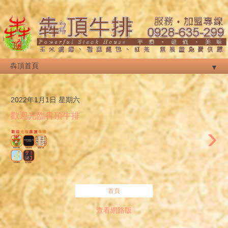
▼
2022年1月1日 星期六
歡迎光臨犇頂牛排
›
首頁
查看網路版